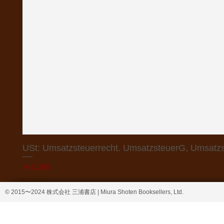
USt: Umsatzsteuerrecht. UmsatzsteuerG, Umsatzs
価格
￥4,368
© 2015〜2024 株式会社 三浦書店 | Miura Shoten Booksellers, Ltd.