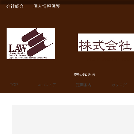
会社紹介
個人情報保護
MIURA SHOTEN BOO
夏季カタログUP!
TOP
webストア
定期案内
カタログ