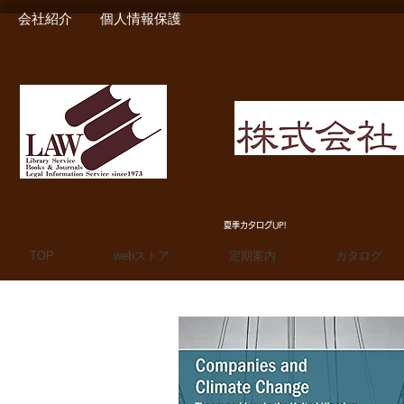
会社紹介
個人情報保護
MIURA SHOTEN BOO
夏季カタログUP!
TOP
webストア
定期案内
カタログ