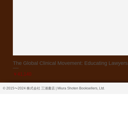
The Global Clinical Movement: Educating Lawyers f
価格
￥41,140
© 2015〜2024 株式会社 三浦書店 | Miura Shoten Booksellers, Ltd.