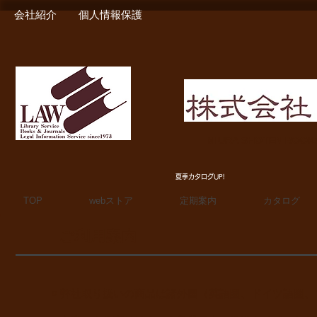
会社紹介
個人情報保護
MIURA SHOTEN BOO
夏季カタログUP!
TOP
webストア
定期案内
カタログ
​ご利用案内
◉ 弊社取り扱いの商品は諸外国（英語圏、ドイツ語圏