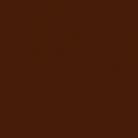
◉ 在庫にある商品は２〜３営業日内に発送させていた
いただく場合がございます。
◉ 実際の販売価格につきましては、外国為替の変動等
あらかじめご了承くださるよう、お願い申し上げま
◉ 為替を反映しました販売価格につきましては、ご注
◉ 各機関指定の様式等おありの際は、各様式に対応し
お気軽にご連絡をいただきたく存じます。
◉ 商品が届きましたら２週間以内に指定金融機関の口
そのほかご不明な点ございました
ご注文・