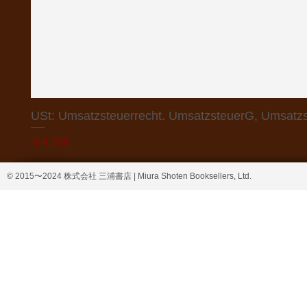
USt: Umsatzsteuerrecht. UmsatzsteuerG, Umsatzs
価格
￥4,368
© 2015〜2024 株式会社 三浦書店 | Miura Shoten Booksellers, Ltd.