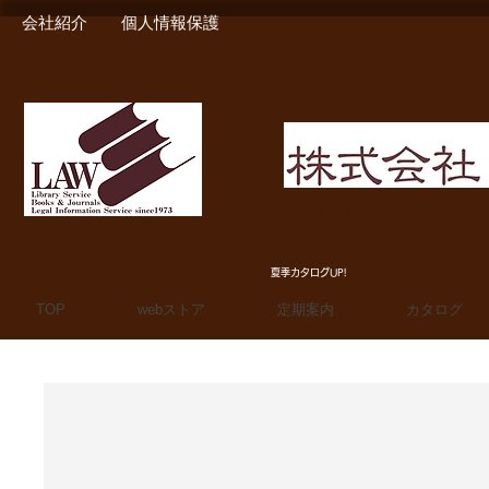
会社紹介
個人情報保護
MIURA SHOTEN BOO
夏季カタログUP!
TOP
webストア
定期案内
カタログ