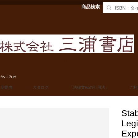
商品検索
MIURA SHOTEN BOOKSELLERS, Ltd. 法学洋書輸入販売
カタログUP!
定期案内
カタログ
「法律文献の引用法」
ご利
Stab
Legi
Expe