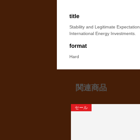
title
Stability and Legitimate Expectation
International Energy Investments.
format
Hard
関連商品
セール