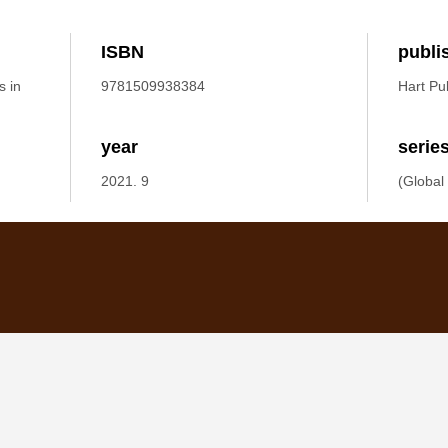
ISBN
publi
s in
9781509938384
Hart Pu
year
serie
2021. 9
(Global