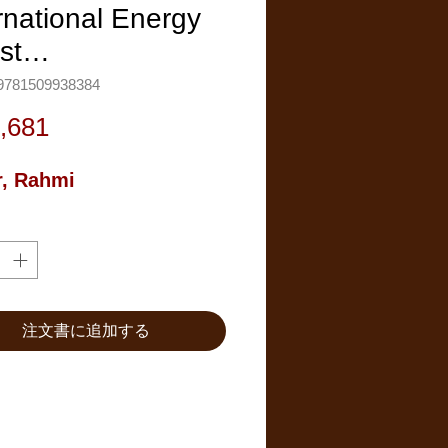
rnational Energy
est…
781509938384
価
,681
格
, Rahmi
注文書に追加する