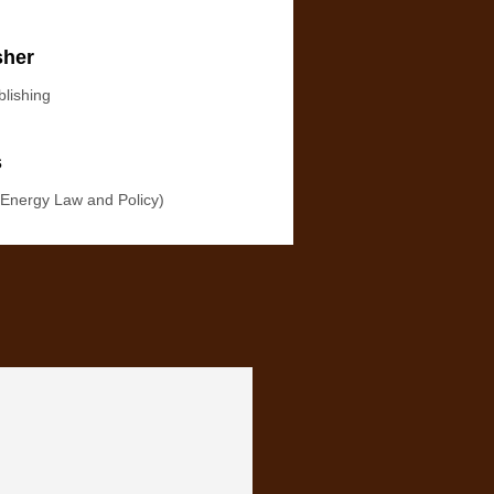
sher
blishing
s
 Energy Law and Policy)