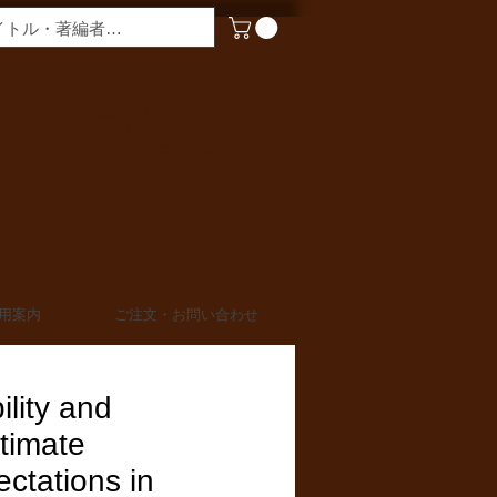
​営業時間
月〜金曜 9:00 - 17:00
定休日 土日・祝日
TEL 03-6910-0882
FAX 03-6910-0883
info@miurashoten.co.jp
用案内
ご注文・お問い合わせ
ility and
timate
ctations in