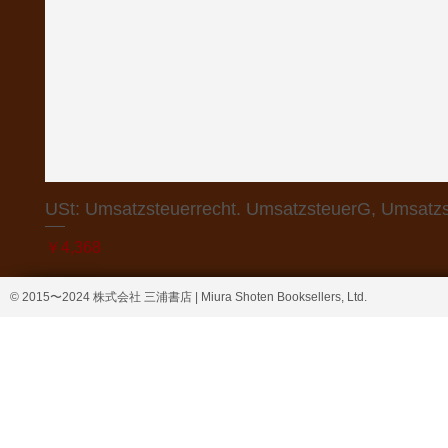
USt: Umsatzsteuerrecht. UmsatzsteuerG, Umsatzs
価格
￥4,368
© 2015〜2024 株式会社 三浦書店 | Miura Shoten Booksellers, Ltd.