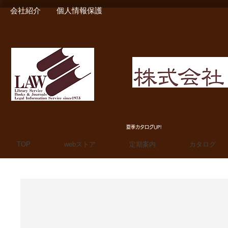
会社紹介
個人情報保護
MIURA SHOTEN BOO
夏季カタログUP!
TOP
webストア
定期案内
カタログ