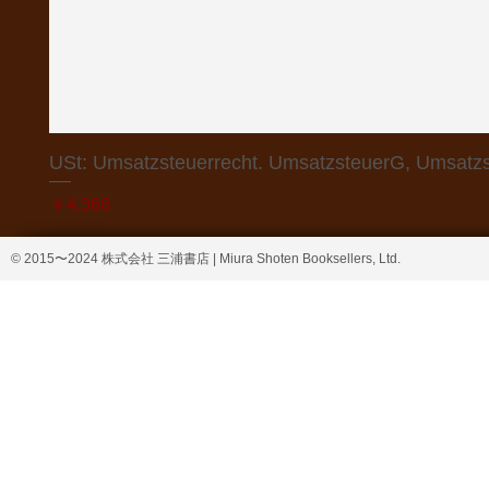
USt: Umsatzsteuerrecht. UmsatzsteuerG, Umsatzs
価格
￥4,368
© 2015〜2024 株式会社 三浦書店 | Miura Shoten Booksellers, Ltd.