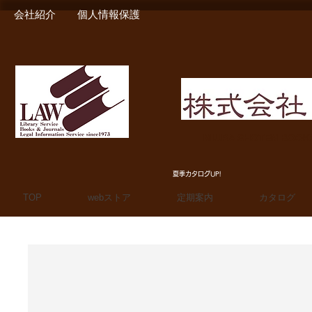
会社紹介
個人情報保護
MIURA SHOTEN BOO
夏季カタログUP!
TOP
webストア
定期案内
カタログ