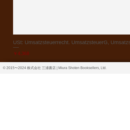
USt: Umsatzsteuerrecht. UmsatzsteuerG, Umsatzs
価格
￥4,368
© 2015〜2024 株式会社 三浦書店 | Miura Shoten Booksellers, Ltd.