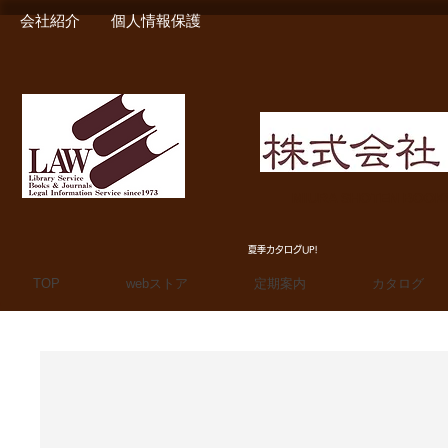
会社紹介
個人情報保護
MIURA SHOTEN BOO
夏季カタログUP!
TOP
webストア
定期案内
カタログ