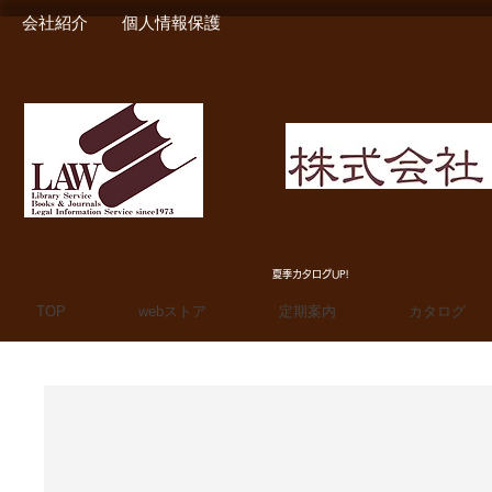
会社紹介
個人情報保護
MIURA SHOTEN BOO
夏季カタログUP!
TOP
webストア
定期案内
カタログ