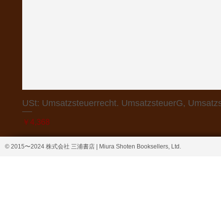
USt: Umsatzsteuerrecht. UmsatzsteuerG, Umsatzs
価格
￥4,368
© 2015〜2024 株式会社 三浦書店 | Miura Shoten Booksellers, Ltd.