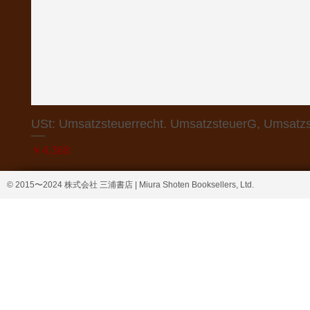
USt: Umsatzsteuerrecht. UmsatzsteuerG, Umsatzs
価格
￥4,368
© 2015〜2024 株式会社 三浦書店 | Miura Shoten Booksellers, Ltd.