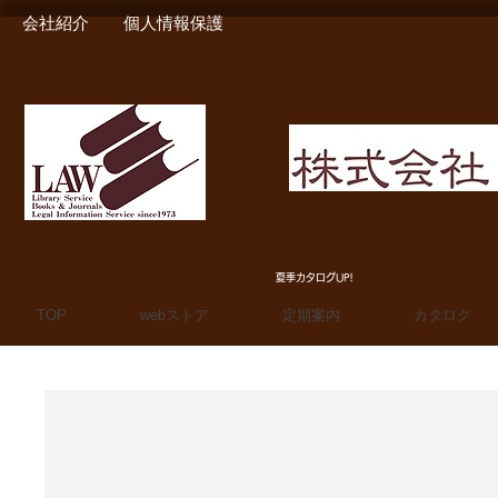
会社紹介
個人情報保護
MIURA SHOTEN BOO
夏季カタログUP!
TOP
webストア
定期案内
カタログ