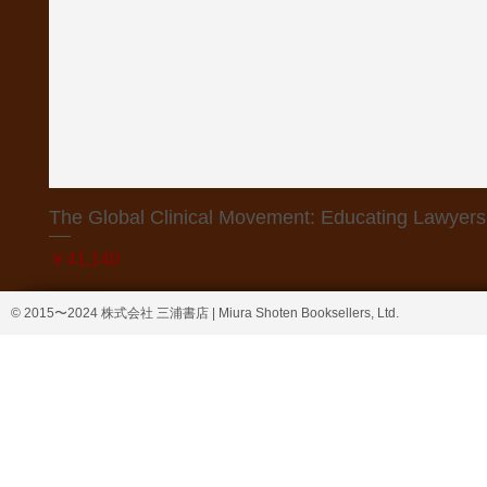
The Global Clinical Movement: Educating Lawyers f
価格
￥41,140
© 2015〜2024 株式会社 三浦書店 | Miura Shoten Booksellers, Ltd.