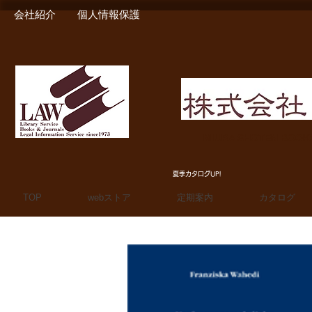
会社紹介
個人情報保護
MIURA SHOTEN BOO
夏季カタログUP!
TOP
webストア
定期案内
カタログ