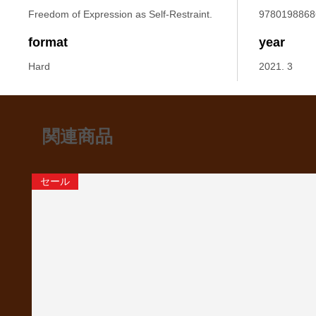
Freedom of Expression as Self-Restraint.
9780198868
format
year
Hard
2021. 3
関連商品
セール