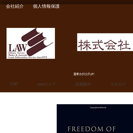
会社紹介
個人情報保護
MIURA SHOTEN BOO
夏季カタログUP!
TOP
webストア
定期案内
カタログ