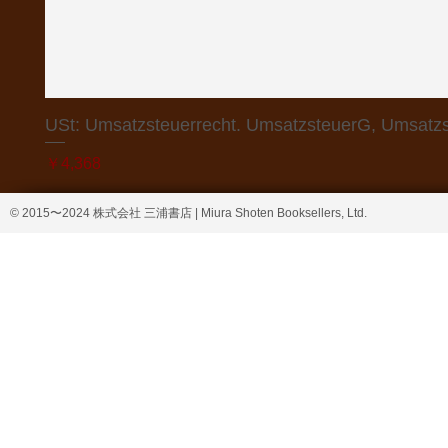
USt: Umsatzsteuerrecht. UmsatzsteuerG, Umsatzs
価格
￥4,368
© 2015〜2024 株式会社 三浦書店 | Miura Shoten Booksellers, Ltd.