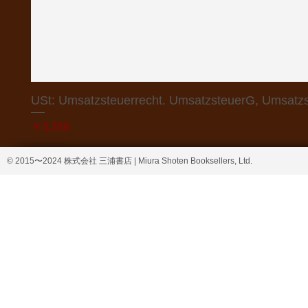
USt: Umsatzsteuerrecht. UmsatzsteuerG, Umsatzs
価格
￥4,368
© 2015〜2024 株式会社 三浦書店 | Miura Shoten Booksellers, Ltd.