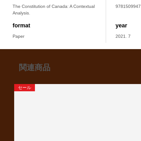
The Constitution of Canada: A Contextual
9781509947
Analysis.
format
year
Paper
2021. 7
関連商品
セール