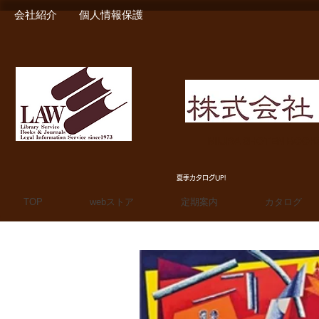
会社紹介
個人情報保護
MIURA SHOTEN BOO
夏季カタログUP!
TOP
webストア
定期案内
カタログ