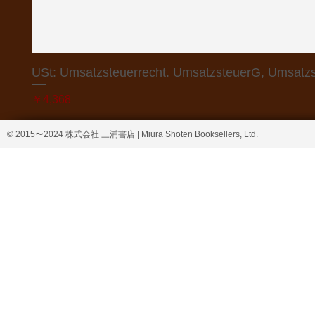
USt: Umsatzsteuerrecht. UmsatzsteuerG, Umsatzs
価格
￥4,368
© 2015〜2024 株式会社 三浦書店 | Miura Shoten Booksellers, Ltd.