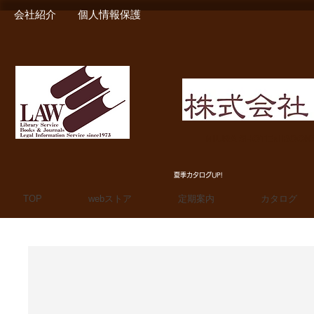
会社紹介
個人情報保護
MIURA SHOTEN BOO
夏季カタログUP!
TOP
webストア
定期案内
カタログ