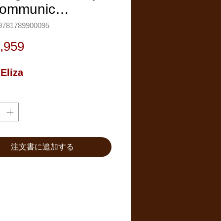
Communic…
781789900095
価
,959
格
 Eliza
注文書に追加する