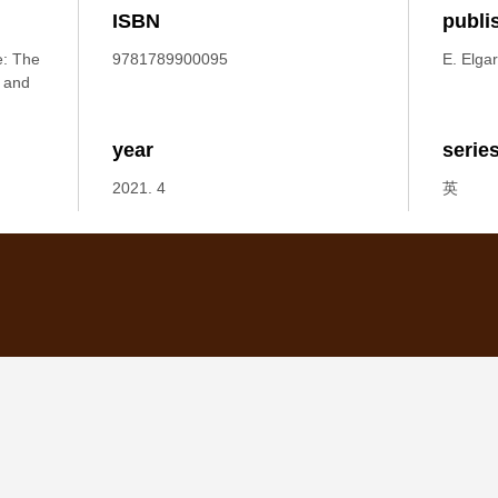
ISBN
publi
e: The
9781789900095
E. Elgar
s and
year
serie
2021. 4
英