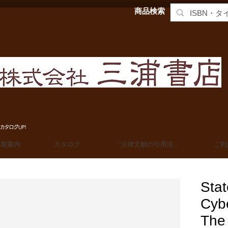
商品検索
MIURA SHOTEN BOOKSELLERS, Ltd. 法学洋書輸入販売
カタログUP!
定期案内
カタログ
「法律文献の引用法」
ご利
Sta
Cybe
The 