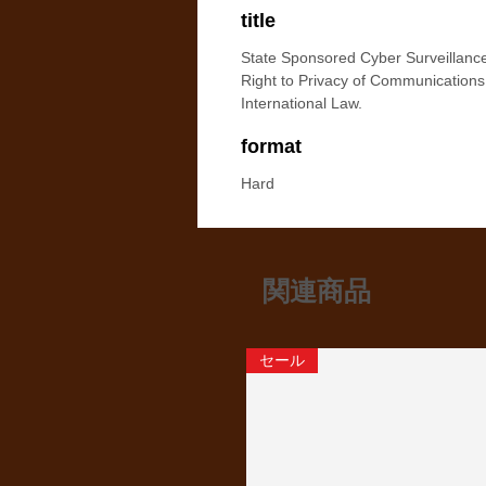
title
State Sponsored Cyber Surveillanc
Right to Privacy of Communication
International Law.
format
Hard
関連商品
セール