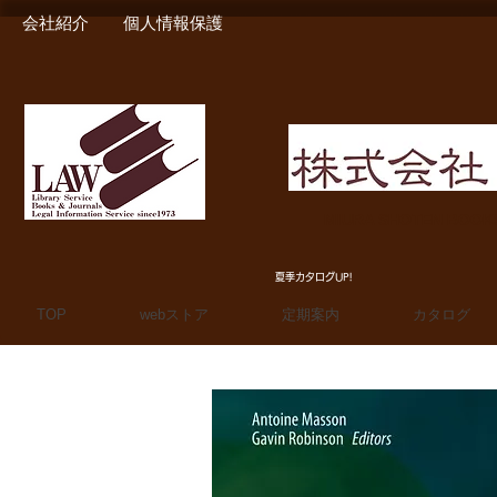
会社紹介
個人情報保護
MIURA SHOTEN BOO
夏季カタログUP!
TOP
webストア
定期案内
カタログ