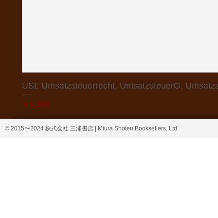
USt: Umsatzsteuerrecht. UmsatzsteuerG, Umsatzs
価格
￥4,368
© 2015〜2024 株式会社 三浦書店 | Miura Shoten Booksellers, Ltd.