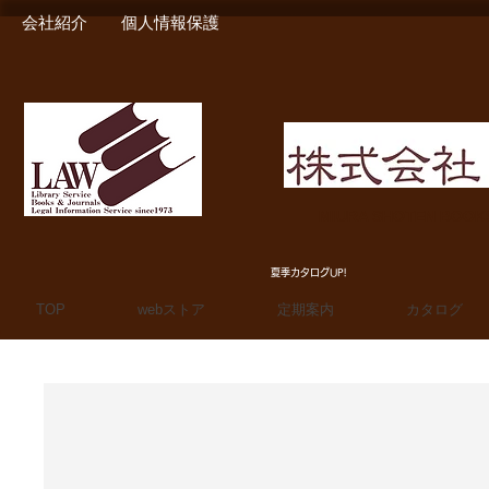
会社紹介
個人情報保護
MIURA SHOTEN BOO
夏季カタログUP!
TOP
webストア
定期案内
カタログ