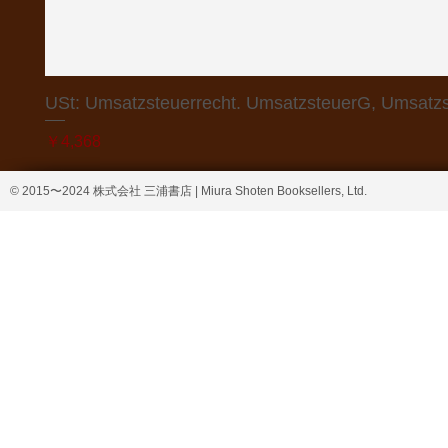
USt: Umsatzsteuerrecht. UmsatzsteuerG, Umsatzs
価格
￥4,368
© 2015〜2024 株式会社 三浦書店 | Miura Shoten Booksellers, Ltd.