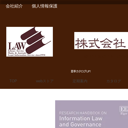
会社紹介
個人情報保護
MIURA SHOTEN BOO
夏季カタログUP!
TOP
webストア
定期案内
カタログ