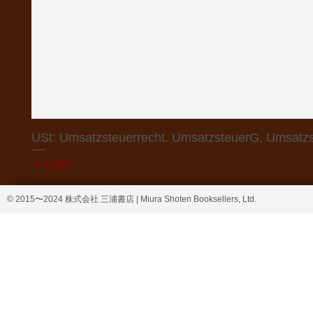
USt: Umsatzsteuerrecht. UmsatzsteuerG, Umsatzs
価格
￥4,368
© 2015〜2024 株式会社 三浦書店 | Miura Shoten Booksellers, Ltd.