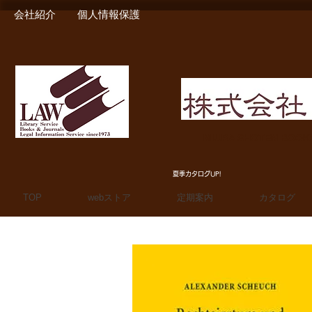
会社紹介
個人情報保護
MIURA SHOTEN BOO
夏季カタログUP!
TOP
webストア
定期案内
カタログ