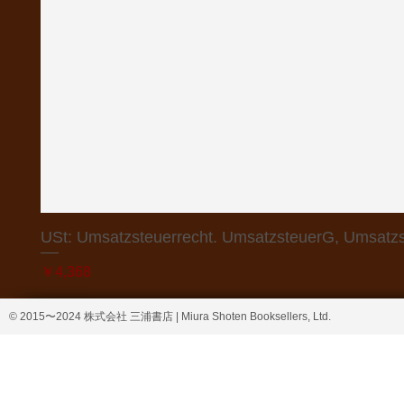
USt: Umsatzsteuerrecht. UmsatzsteuerG, Umsatzs
価格
￥4,368
© 2015〜2024 株式会社 三浦書店 | Miura Shoten Booksellers, Ltd.