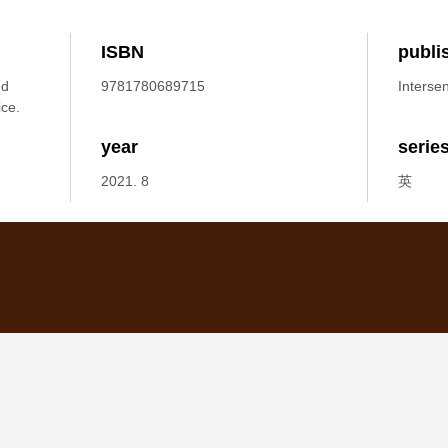
ISBN
publi
nd
9781780689715
Intersen
ice.
year
serie
2021. 8
英