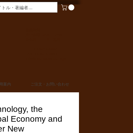
​営業時間
月〜金曜 9:00 - 17:00
定休日 土日・祝日
TEL 03-6910-0882
FAX 03-6910-0883
info@miurashoten.co.jp
用案内
ご注文・お問い合わせ
nology, the
bal Economy and
er New