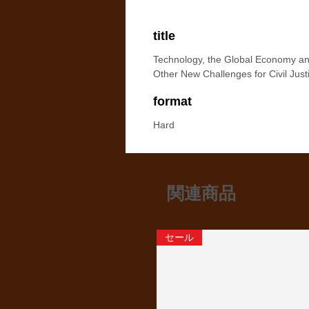
title
Technology, the Global Economy a
Other New Challenges for Civil Just
format
Hard
関連商品
セール