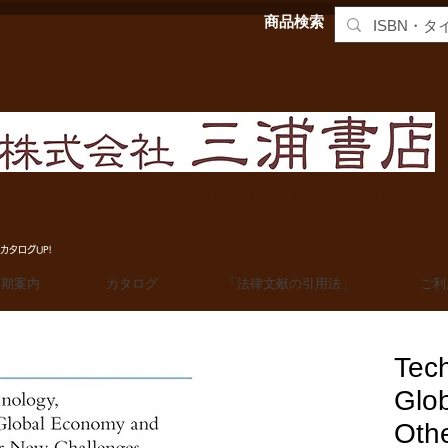
商品検索
MIURA SHOTEN BOOKSELLERS, Ltd. 法学洋書輸入販売
カタログUP!
定期案内
カタログ
「法律文献の引用法」
ご利
Tech
Glo
Oth