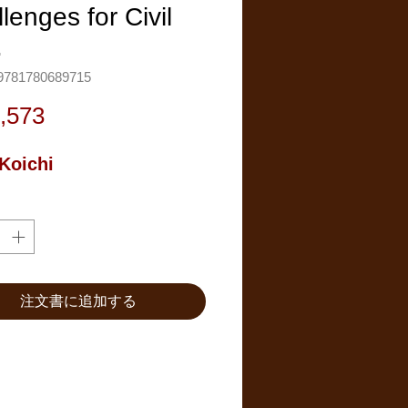
lenges for Civil
…
781780689715
価
,573
格
 Koichi
注文書に追加する