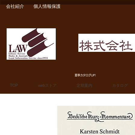
会社紹介
個人情報保護
MIURA SHOTEN BOO
夏季カタログUP!
TOP
webストア
定期案内
カタログ