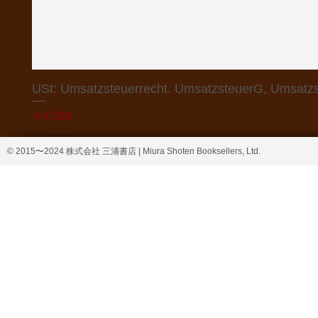
USt: Umsatzsteuerrecht. UmsatzsteuerG, Umsatzs
価格
￥4,368
© 2015〜2024 株式会社 三浦書店 | Miura Shoten Booksellers, Ltd.