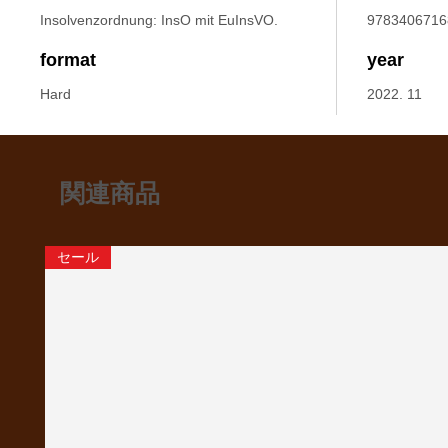
Insolvenzordnung: InsO mit EuInsVO.
9783406716
format
year
Hard
2022. 11
関連商品
セール