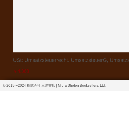
USt: Umsatzsteuerrecht. UmsatzsteuerG, Umsatzs
価格
￥4,368
© 2015〜2024 株式会社 三浦書店 | Miura Shoten Booksellers, Ltd.