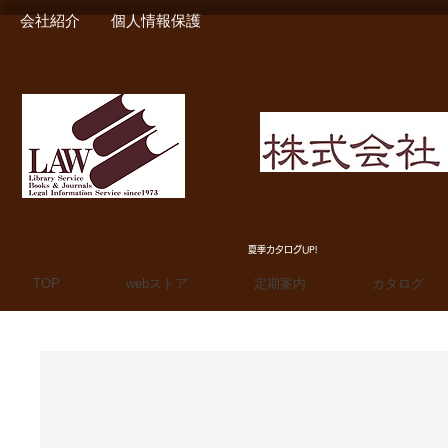
会社紹介
個人情報保護
MIURA SHOTEN BOO
夏季カタログUP!
TOP
webストア
定期案内
カタログ