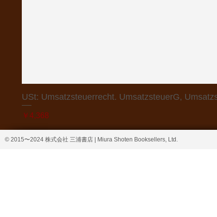
USt: Umsatzsteuerrecht. UmsatzsteuerG, Umsatzs
価格
￥4,368
© 2015〜2024 株式会社 三浦書店 | Miura Shoten Booksellers, Ltd.