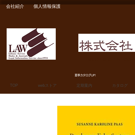
会社紹介
個人情報保護
MIURA SHOTEN BOO
夏季カタログUP!
TOP
webストア
定期案内
カタログ