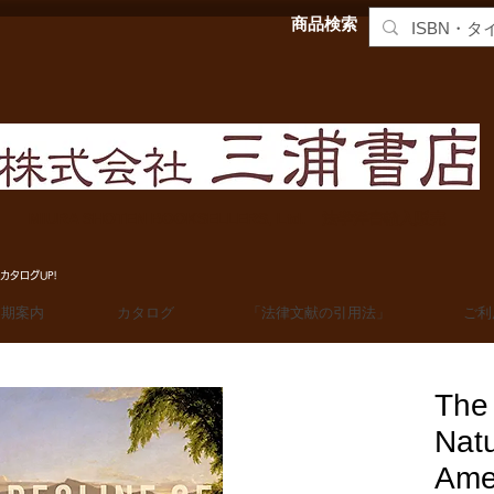
商品検索
MIURA SHOTEN BOOKSELLERS, Ltd. 法学洋書輸入販売
カタログUP!
定期案内
カタログ
「法律文献の引用法」
ご利
The 
Nat
Ame