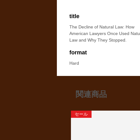
title
The Decline of Natural Law: How
American Lawyers Once Used Natu
Law and Why They Stopped.
format
Hard
関連商品
セール