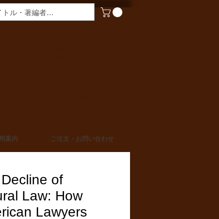
​営業時間
月〜金曜 9:00 - 17:00
定休日 土日・祝日
TEL 03-6910-0882
FAX 03-6910-0883
info@miurashoten.co.jp
用案内
ご注文・お問い合わせ
Decline of
ural Law: How
rican Lawyers