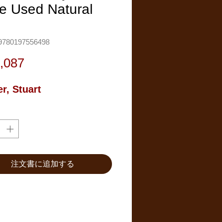
e Used Natural
780197556498
価
,087
格
r, Stuart
注文書に追加する