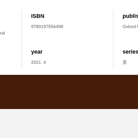
ISBN
publi
9780197556498
Oxford U
ral
year
serie
2021. 4
英