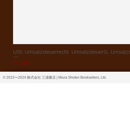
USt: Umsatzsteuerrecht. UmsatzsteuerG, Umsatzs
価格
￥4,368
© 2015〜2024 株式会社 三浦書店 | Miura Shoten Booksellers, Ltd.