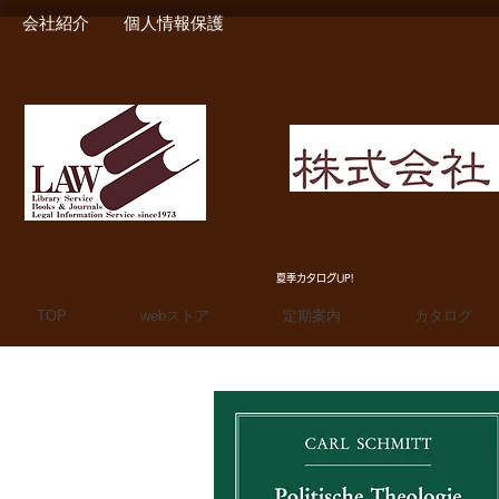
会社紹介
個人情報保護
MIURA SHOTEN BOO
夏季カタログUP!
TOP
webストア
定期案内
カタログ