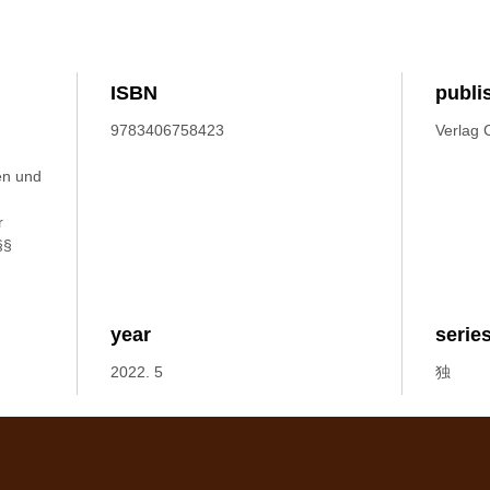
ISBN
publi
9783406758423
Verlag 
en und
r
§§
year
serie
2022. 5
独