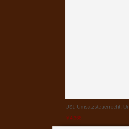
USt: Umsatzsteuerrecht. U
価格
￥4,368