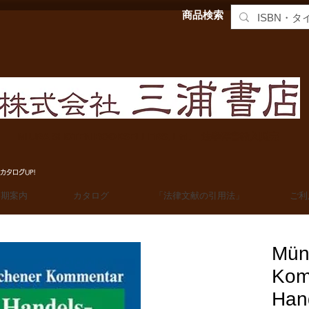
商品検索
MIURA SHOTEN BOOKSELLERS, Ltd. 法学洋書輸入販売
カタログUP!
定期案内
カタログ
「法律文献の引用法」
ご利
Mün
Kom
Han