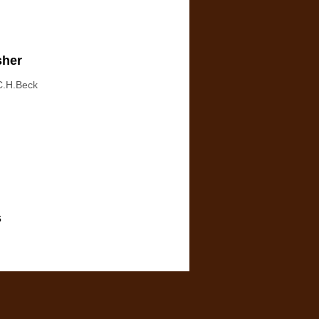
sher
C.H.Beck
s