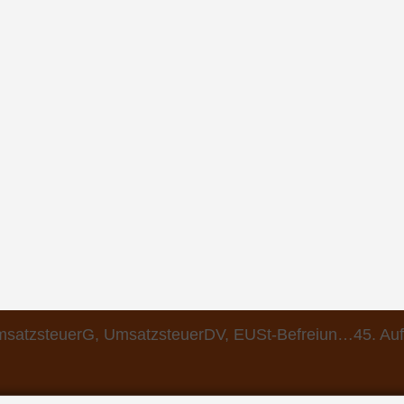
msatzsteuerG, UmsatzsteuerDV, EUSt-Befreiun…45. Auf