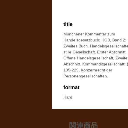
title
Münchener Kommentar zum
Handelsgesetzbuch: HGB, Band 2:
Zweites Buch. Handelsgesellschaft
stille Gesellschaft. Erster Abschnitt.
Offene Handelsgesellschaft, Zweite
Abschnitt. Kommanditgesellschaft: 
105-229, Konzernrecht der
Personengesellschaften.
format
Hard
関連商品