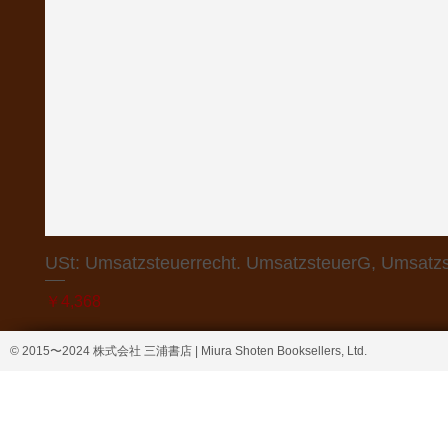
USt: Umsatzsteuerrecht. UmsatzsteuerG, Umsatzs
価格
￥4,368
© 2015〜2024 株式会社 三浦書店 | Miura Shoten Booksellers, Ltd.