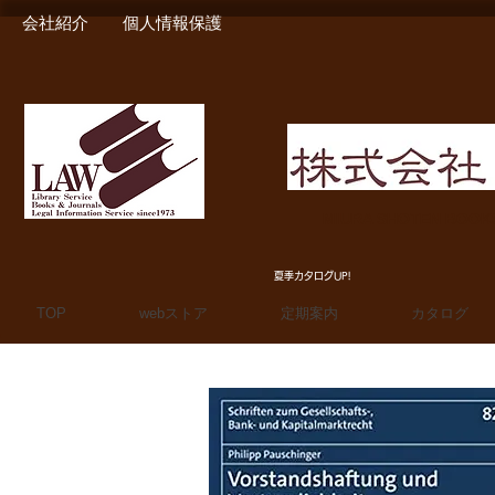
会社紹介
個人情報保護
MIURA SHOTEN BOO
夏季カタログUP!
TOP
webストア
定期案内
カタログ