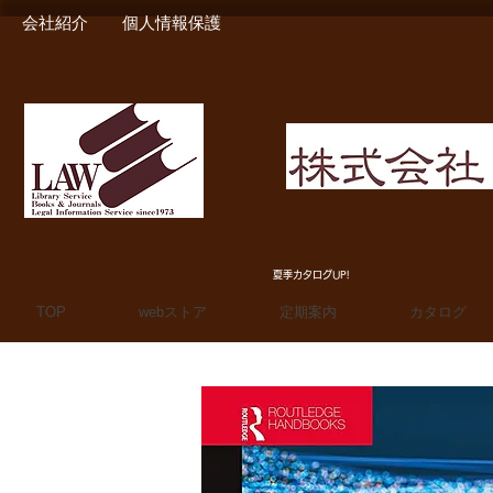
会社紹介
個人情報保護
MIURA SHOTEN BOO
夏季カタログUP!
TOP
webストア
定期案内
カタログ