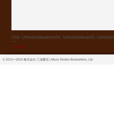
USt: Umsatzsteuerrecht. UmsatzsteuerG, Umsatzs
価格
￥4,368
© 2015〜2024 株式会社 三浦書店 | Miura Shoten Booksellers, Ltd.