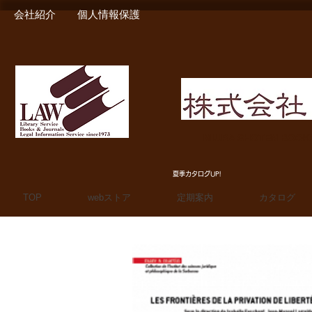
会社紹介
個人情報保護
MIURA SHOTEN BOO
夏季カタログUP!
TOP
webストア
定期案内
カタログ