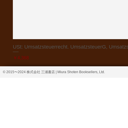
USt: Umsatzsteuerrecht. UmsatzsteuerG, Umsatzs
価格
￥4,368
© 2015〜2024 株式会社 三浦書店 | Miura Shoten Booksellers, Ltd.