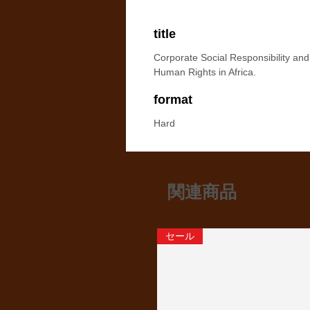
title
Corporate Social Responsibility and
Human Rights in Africa.
format
Hard
関連商品
セール