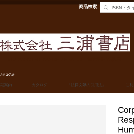
商品検索
MIURA SHOTEN BOOKSELLERS, Ltd. 法学洋書輸入販売
カタログUP!
定期案内
カタログ
「法律文献の引用法」
ご利
Corp
Resp
Hum