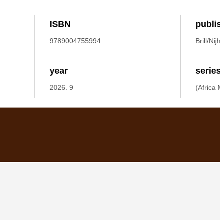
ISBN
publi
9789004755994
Brill/Nij
year
serie
2026. 9
(Africa 