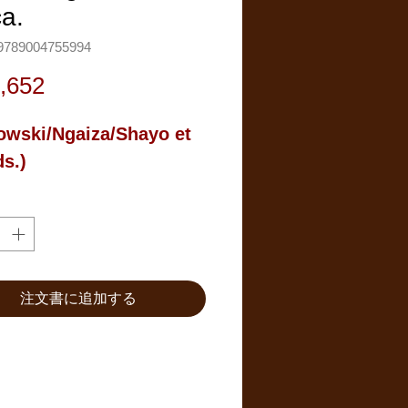
ca.
789004755994
価
,652
格
wski/Ngaiza/Shayo et 
ds.)
注文書に追加する