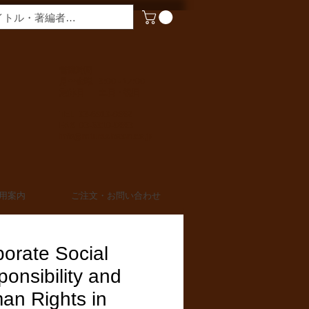
​営業時間
月〜金曜 9:00 - 17:00
定休日 土日・祝日
TEL 03-6910-0882
FAX 03-6910-0883
info@miurashoten.co.jp
用案内
ご注文・お問い合わせ
orate Social
onsibility and
an Rights in