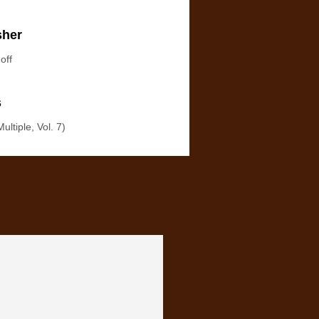
sher
hoff
s
Multiple, Vol. 7)