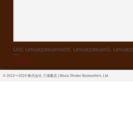
USt: Umsatzsteuerrecht. UmsatzsteuerG, Umsatzs
価格
￥4,368
© 2015〜2024 株式会社 三浦書店 | Miura Shoten Booksellers, Ltd.