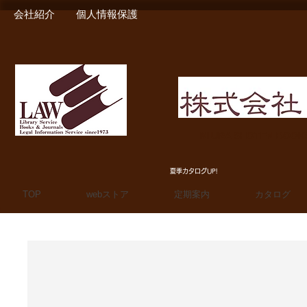
会社紹介
個人情報保護
MIURA SHOTEN BOO
夏季カタログUP!
TOP
webストア
定期案内
カタログ