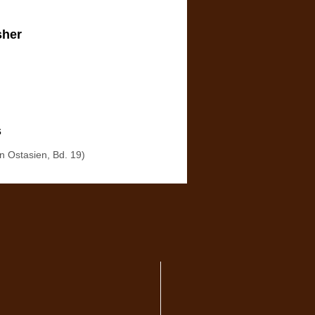
sher
s
in Ostasien, Bd. 19)