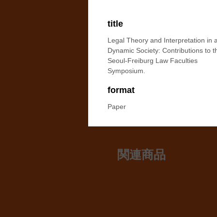
title
Legal Theory and Interpretation in 
Dynamic Society: Contributions to t
Seoul-Freiburg Law Faculties
Symposium.
format
Paper
関連商品