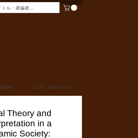
​営業時間
月〜金曜 9:00 - 17:00
定休日 土日・祝日
TEL 03-6910-0882
FAX 03-6910-0883
info@miurashoten.co.jp
用案内
ご注文・お問い合わせ
al Theory and
rpretation in a
amic Society: