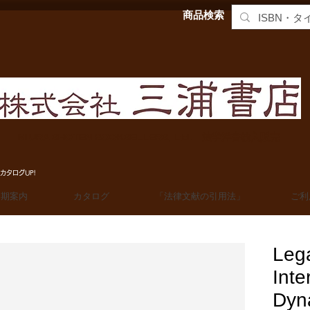
商品検索
MIURA SHOTEN BOOKSELLERS, Ltd. 法学洋書輸入販売
カタログUP!
定期案内
カタログ
「法律文献の引用法」
ご利
Leg
Inte
Dyn