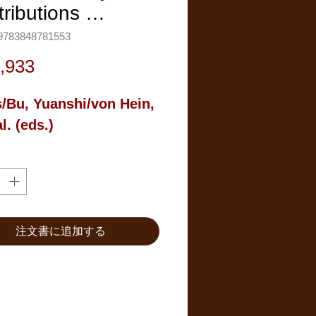
tributions …
783848781553
価
,933
格
/Bu, Yuanshi/von Hein, 
al. (eds.)
注文書に追加する