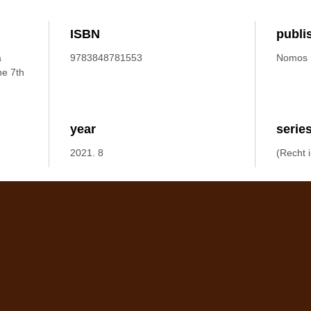
ISBN
publi
a
9783848781553
Nomos
he 7th
year
serie
2021. 8
(Recht 