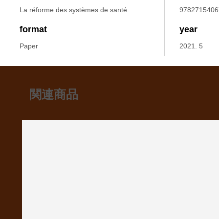
La réforme des systèmes de santé.
9782715406
format
year
Paper
2021. 5
関連商品