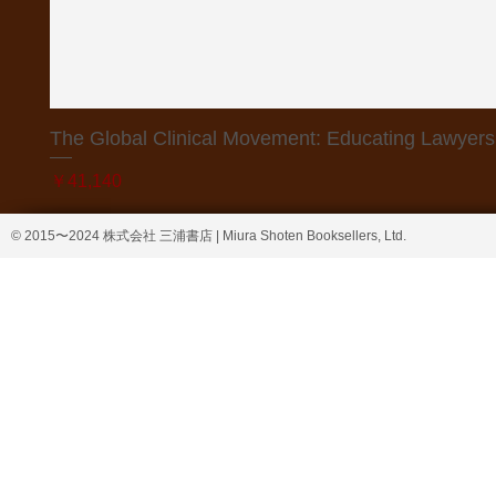
The Global Clinical Movement: Educating Lawyers f
価格
￥41,140
© 2015〜2024 株式会社 三浦書店 | Miura Shoten Booksellers, Ltd.