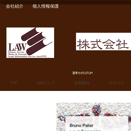
会社紹介
個人情報保護
MIURA SHOTEN BOO
夏季カタログUP!
TOP
webストア
定期案内
カタログ