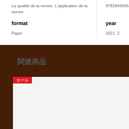
La qualité de la norme: L'application de la
9782849345
norme.
format
year
Paper
2021. 2
関連商品
セール