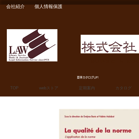
会社紹介
個人情報保護
MIURA SHOTEN BOO
夏季カタログUP!
TOP
webストア
定期案内
カタログ