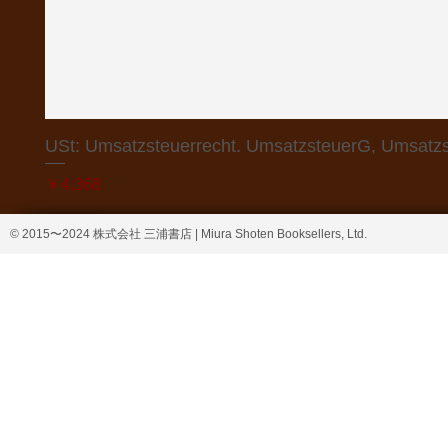
USt: Umsatzsteuerrecht. UmsatzsteuerG, Umsatzs
価格
￥4,368
© 2015〜2024 株式会社 三浦書店 | Miura Shoten Booksellers, Ltd.