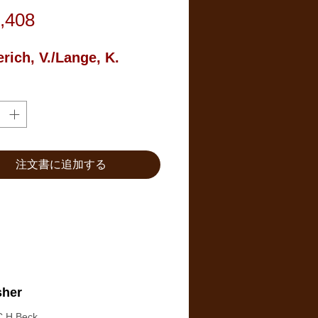
価
,408
格
ich, V./Lange, K.
注文書に追加する
sher
C.H.Beck