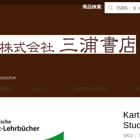
商品検索
MIURA SHOTEN BOOKSELLERS, Ltd. 法学洋書輸入販売
カタログUP!
定期案内
カタログ
「法律文献の引用法」
ご利
Kart
Stud
SKU： 9