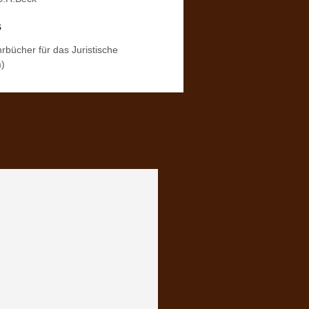
s
hrbücher für das Juristische
)