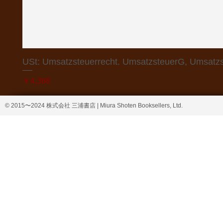
USt: Umsatzsteuerrecht. UmsatzsteuerG, Umsatzs
価格
￥4,368
© 2015〜2024 株式会社 三浦書店 | Miura Shoten Booksellers, Ltd.