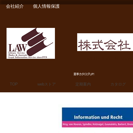
会社紹介
個人情報保護
MIURA SHOTEN BOO
夏季カタログUP!
TOP
webストア
定期案内
カタログ