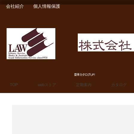
会社紹介
個人情報保護
MIURA SHOTEN BOO
夏季カタログUP!
TOP
webストア
定期案内
カタログ