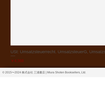
USt: Umsatzsteuerrecht. UmsatzsteuerG, Umsatzs
価格
￥4,368
© 2015〜2024 株式会社 三浦書店 | Miura Shoten Booksellers, Ltd.