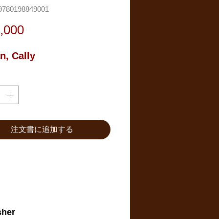
780198849001
価
,000
格
n, Cally
注文書に追加する
sher