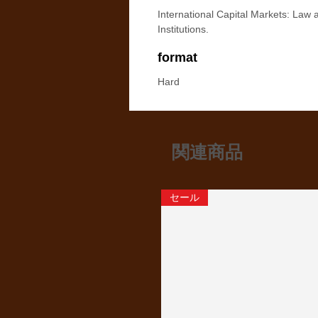
International Capital Markets: Law 
Institutions.
format
Hard
関連商品
セール