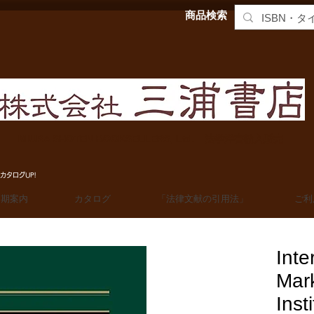
商品検索
MIURA SHOTEN BOOKSELLERS, Ltd. 法学洋書輸入販売
カタログUP!
定期案内
カタログ
「法律文献の引用法」
ご利
Inte
Mar
Inst