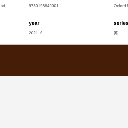
and
9780198849001
Oxford U
year
serie
2021. 6
英