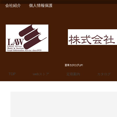
会社紹介
個人情報保護
MIURA SHOTEN BOO
夏季カタログUP!
TOP
webストア
定期案内
カタログ