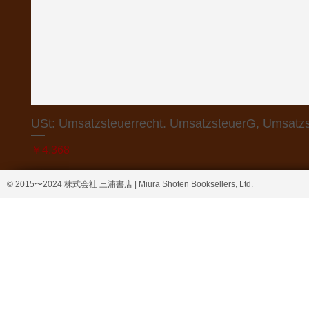
USt: Umsatzsteuerrecht. UmsatzsteuerG, Umsatzs
価格
￥4,368
© 2015〜2024 株式会社 三浦書店 | Miura Shoten Booksellers, Ltd.