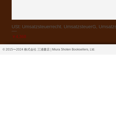
USt: Umsatzsteuerrecht. UmsatzsteuerG, Umsatzs
価格
￥4,368
© 2015〜2024 株式会社 三浦書店 | Miura Shoten Booksellers, Ltd.