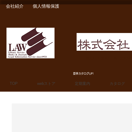
会社紹介
個人情報保護
MIURA SHOTEN BOO
夏季カタログUP!
TOP
webストア
定期案内
カタログ