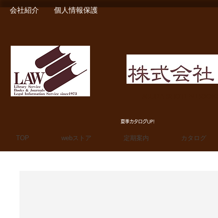
会社紹介
個人情報保護
MIURA SHOTEN BOO
夏季カタログUP!
TOP
webストア
定期案内
カタログ