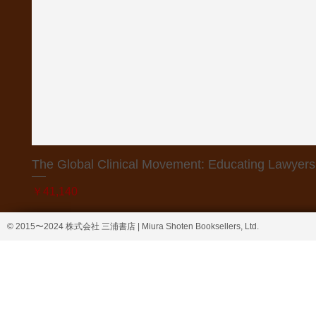
The Global Clinical Movement: Educating Lawyers f
価格
￥41,140
© 2015〜2024 株式会社 三浦書店 | Miura Shoten Booksellers, Ltd.