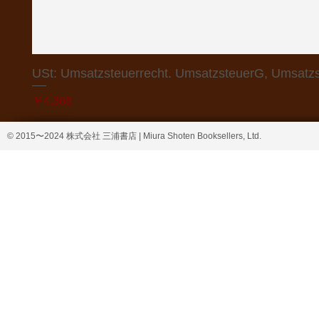
USt: Umsatzsteuerrecht. UmsatzsteuerG, Umsatzs
価格
￥4,368
© 2015〜2024 株式会社 三浦書店 | Miura Shoten Booksellers, Ltd.