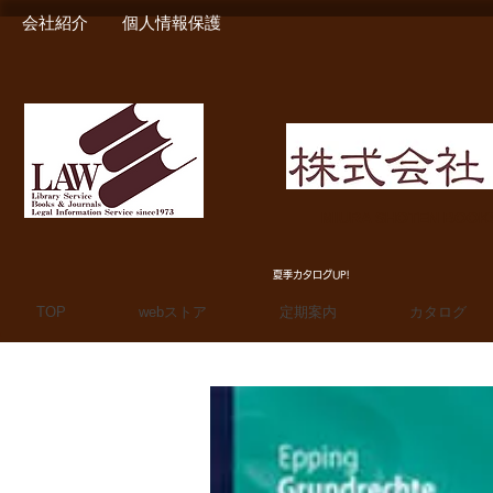
会社紹介
個人情報保護
MIURA SHOTEN BOO
夏季カタログUP!
TOP
webストア
定期案内
カタログ