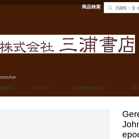
商品検索
MIURA SHOTEN BOOKSELLERS, Ltd. 法学洋書輸入販売
カタログUP!
定期案内
カタログ
「法律文献の引用法」
ご利
Gere
Joh
epo