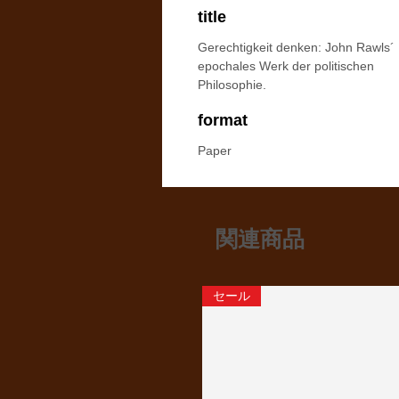
title
Gerechtigkeit denken: John Rawls´
epochales Werk der politischen
Philosophie.
format
Paper
関連商品
セール