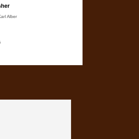
sher
arl Alber
s