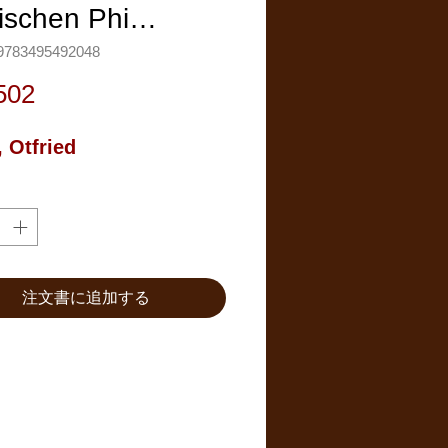
tischen Phi…
783495492048
価
502
格
, Otfried
注文書に追加する