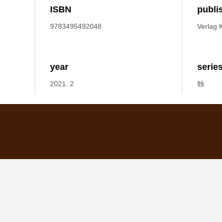
ISBN
publi
9783495492048
Verlag K
year
serie
2021. 2
独