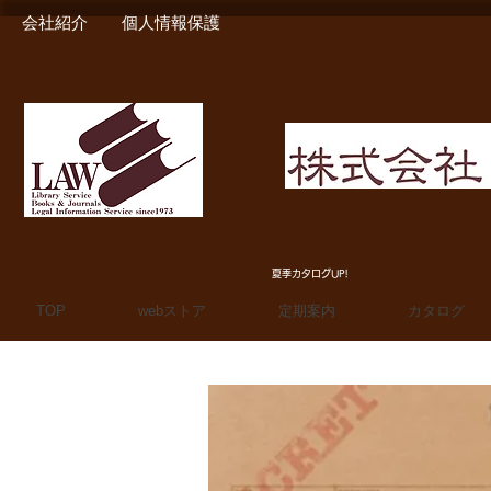
会社紹介
個人情報保護
MIURA SHOTEN BOO
夏季カタログUP!
TOP
webストア
定期案内
カタログ