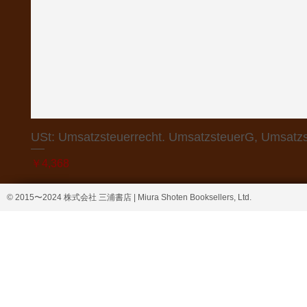
USt: Umsatzsteuerrecht. UmsatzsteuerG, Umsatzs
価格
￥4,368
© 2015〜2024 株式会社 三浦書店 | Miura Shoten Booksellers, Ltd.