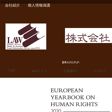
会社紹介
個人情報保護
MIURA SHOTEN BOO
夏季カタログUP!
TOP
webストア
定期案内
カタログ