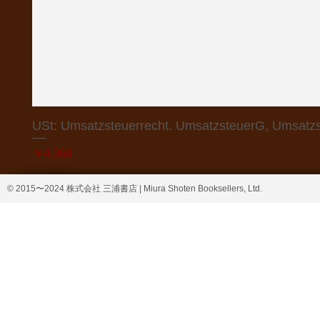
USt: Umsatzsteuerrecht. UmsatzsteuerG, Umsatzs
価格
￥4,368
© 2015〜2024 株式会社 三浦書店 | Miura Shoten Booksellers, Ltd.