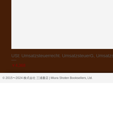
USt: Umsatzsteuerrecht. UmsatzsteuerG, Umsatzs
価格
￥4,368
© 2015〜2024 株式会社 三浦書店 | Miura Shoten Booksellers, Ltd.