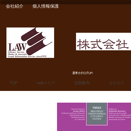
会社紹介
個人情報保護
MIURA SHOTEN BOO
夏季カタログUP!
TOP
webストア
定期案内
カタログ