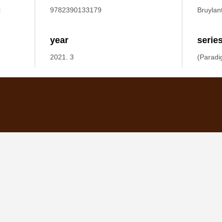
:
9782390133179
Bruylan
year
serie
2021. 3
(Paradi