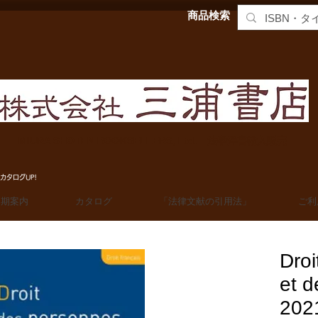
商品検索
MIURA SHOTEN BOOKSELLERS, Ltd. 法学洋書輸入販売
カタログUP!
定期案内
カタログ
「法律文献の引用法」
ご利
Droi
et d
2021