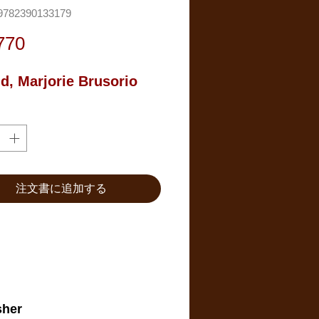
782390133179
価
770
格
ud, Marjorie Brusorio
注文書に追加する
sher