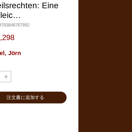
ilsrechten: Eine
gleic…
783848767892
価
,298
格
el, Jörn
注文書に追加する