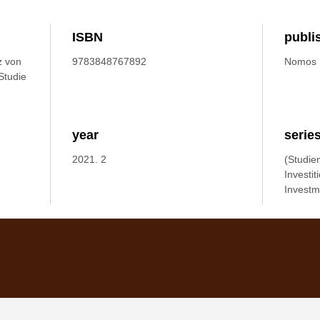
ISBN
publi
z von
9783848767892
Nomos
Studie
year
serie
2021. 2
(Studie
Investit
Investm