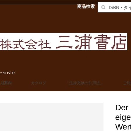
商品検索
MIURA SHOTEN BOOKSELLERS, Ltd. 法学洋書輸入販売
カタログUP!
定期案内
カタログ
「法律文献の引用法」
ご利
Der
eige
Wer