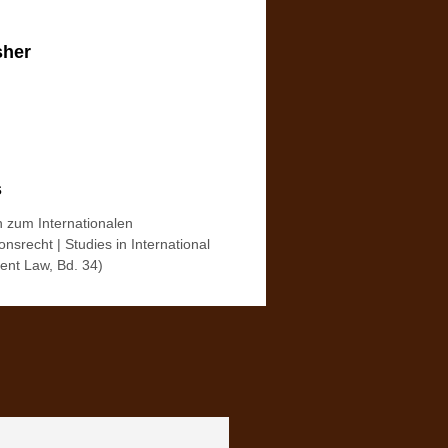
sher
s
n zum Internationalen
ionsrecht | Studies in International
ent Law, Bd. 34)