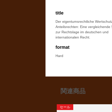
title
Der eigentumsrechtliche Wertschut
Anteilsrechten: Eine vergleichende 
zur Rechtslage im deutschen und
internationalen Recht.
format
Hard
関連商品
セール