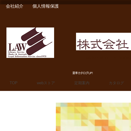
会社紹介
個人情報保護
MIURA SHOTEN BOO
夏季カタログUP!
TOP
webストア
定期案内
カタログ