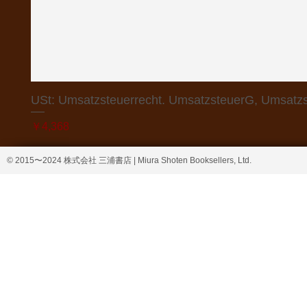
USt: Umsatzsteuerrecht. UmsatzsteuerG, Umsatzs
価格
￥4,368
© 2015〜2024 株式会社 三浦書店 | Miura Shoten Booksellers, Ltd.