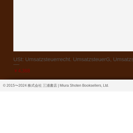
USt: Umsatzsteuerrecht. UmsatzsteuerG, Umsatzs
価格
￥4,368
© 2015〜2024 株式会社 三浦書店 | Miura Shoten Booksellers, Ltd.