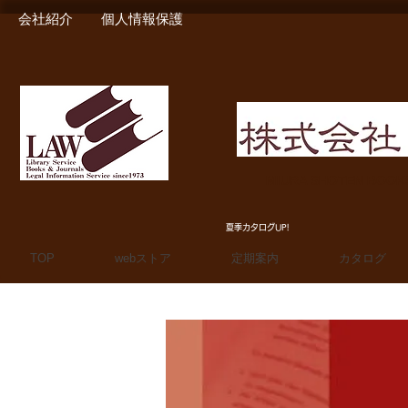
会社紹介
個人情報保護
MIURA SHOTEN BOO
夏季カタログUP!
TOP
webストア
定期案内
カタログ